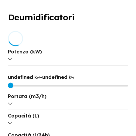
Deumidificatori
Potenza (kW)
undefined
-
undefined
kw
kw
Portata (m3/h)
Capacità (L)
undefined
-
undefined
M3/H
M3/H
Capacità (l/24h)