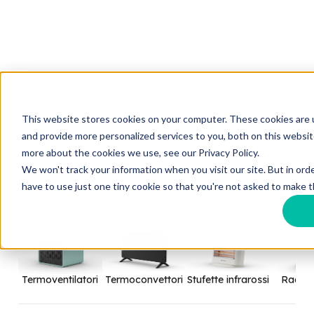
This website stores cookies on your computer. These cookies are
and provide more personalized services to you, both on this websit
more about the cookies we use, see our Privacy Policy.
Home
Prodotti per privati
We won't track your information when you visit our site. But in ord
Soluzioni portatili per il riscaldamento
Stufette infrarossi
have to use just one tiny cookie so that you're not asked to make t
Termoventilatori
Termoconvettori
Stufette infrarossi
Radiato