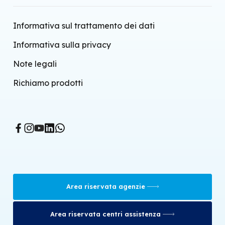
Climatizzatori a pompa di calore senza unità
Informativa sul trattamento dei dati
esterna
Informativa sulla privacy
Climatizzatori a pompa di calore split
Note legali
Pompe di calore aria-acqua
Richiamo prodotti
Terminali d'impianto
Ventilazione meccanica controllata
Sistema BMS
Climatizzatori portatili
Raffrescatori evaporativi
Termoconvettori
Area riservata agenzie
Stufette infrarossi
Area riservata centri assistenza
Radiatori olio