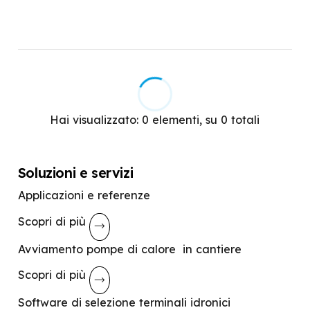
65°C
Funzione sola ventilazione
HEPA 14
70
Funzione Turbo
75
Funzione Eco
75°C
Funzione pompa di calore
Cromoterapia
Hai visualizzato:
0
elementi, su
0
totali
Ionizzatore
Umidificatore integrato
Soluzioni e servizi
Vapore caldo
Applicazioni e referenze
Diffusore essenze
Scopri di più
Tecnologia radiante
Avviamento pompe di calore in cantiere
Resistenza elettrica
Scopri di più
Protezione contro l'acqua
Software di selezione terminali idronici