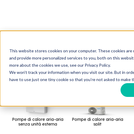
This website stores cookies on your computer. These cookies are
and provide more personalized services to you, both on this websit
more about the cookies we use, see our Privacy Policy.
Home
Per i professionisti
We won't track your information when you visit our site. But in ord
Climatizzatori a pompa di calore senza unità esterna
have to use just one tiny cookie so that you're not asked to make t
Pompe di calore aria-aria
Pompe di calore aria-aria
senza unità esterna
split
Pom