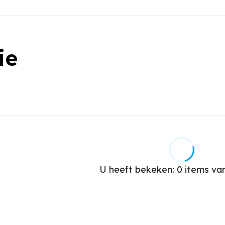
ie
U heeft bekeken:
0
items va