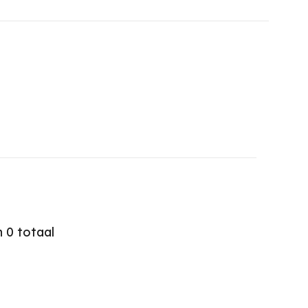
n
0
totaal