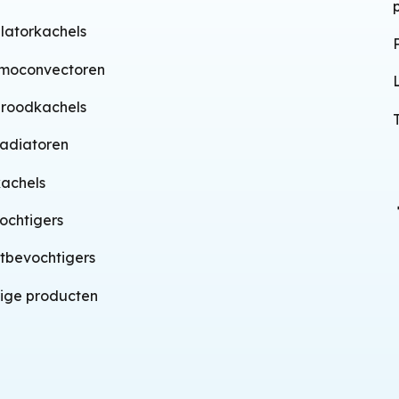
ilatorkachels
moconvectoren
aroodkachels
radiatoren
achels
ochtigers
tbevochtigers
ige producten