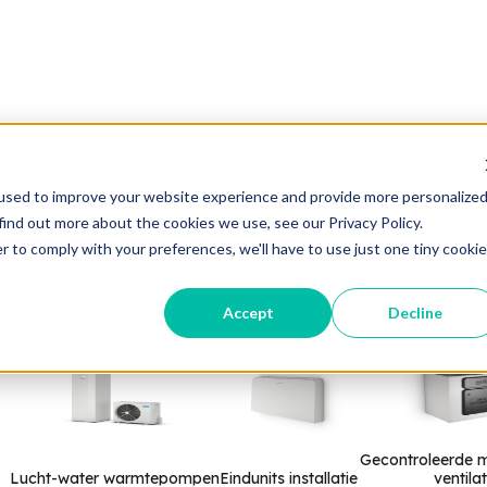
nico
Documentatie
OS-groep
used to improve your website experience and provide more personalize
find out more about the cookies we use, see our Privacy Policy.
r to comply with your preferences, we'll have to use just one tiny cookie
lossingen
Eindunits installatie
Accept
Decline
Gecontroleerde 
Lucht-water warmtepompen
Eindunits installatie
ventilat