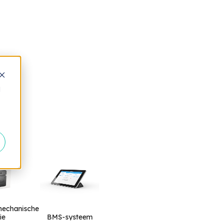
d
mechanische
ie
BMS-systeem