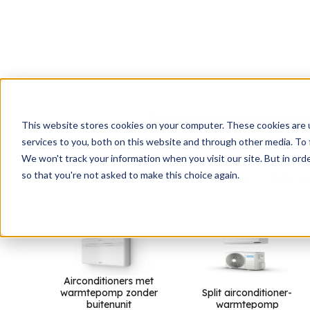
Producten
Voor professionals
U
This website stores cookies on your computer. These cookies are 
services to you, both on this website and through other media. To 
We won't track your information when you visit our site. But in orde
so that you're not asked to make this choice again.
Home
Nl
Producten voor particulieren
Vaste op
Airconditioners met
warmtepomp zonder
Split airconditioner-
buitenunit
warmtepomp