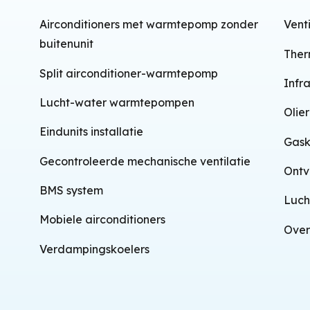
Hete stoom
Airconditioners met warmtepomp zonder
Vent
Essence verstuiver
buitenunit
Ther
Stralingstechnologie
Split airconditioner-warmtepomp
Infr
Elektrische weerstand
Lucht-water warmtepompen
Olie
Bescherming tegen
Eindunits installatie
Gask
water
Gecontroleerde mechanische ventilatie
Ontv
Zwenkbaar
BMS system
Luch
Wandmontage
Mobiele airconditioners
Over
Infraroodtechnologie
Verdampingskoelers
Geïntegreerde wifi