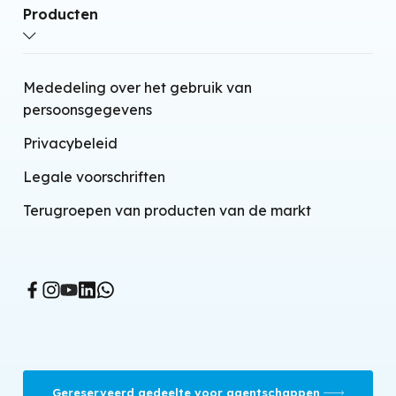
Producten
Airconditioners met warmtepomp zonder
Mededeling over het gebruik van
buitenunit
persoonsgegevens
Split airconditioner-warmtepomp
Privacybeleid
Lucht-water warmtepompen
Legale voorschriften
Eindunits installatie
Terugroepen van producten van de markt
Gecontroleerde mechanische ventilatie
BMS system
Mobiele airconditioners
Verdampingskoelers
Ventilatorkachels
Gereserveerd gedeelte voor agentschappen