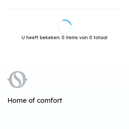
Functie Turbo
75
Functie Eco
75°C
Warmtepompfunctie
Chromotherapie
U heeft bekeken:
0
items van
0
totaal
Ionisator
Ingebouwde luchtbevochtiger
Hete stoom
Essence verstuiver
Stralingstechnologie
Elektrische weerstand
Home of comfort
Bescherming tegen water
Zwenkbaar