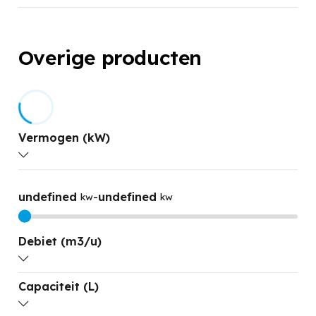
Overige producten
Vermogen (kW)
undefined
-
undefined
kw
kw
Debiet (m3/u)
Capaciteit (L)
undefined
-
undefined
M3/H
M3/H