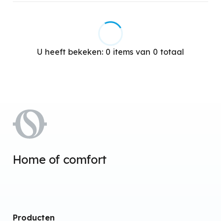
75
Functie Eco
75°C
Warmtepompfunctie
Chromotherapie
U heeft bekeken:
0
items van
0
totaal
Ionisator
Ingebouwde luchtbevochtiger
Hete stoom
Essence verstuiver
Stralingstechnologie
Elektrische weerstand
Home of comfort
Bescherming tegen water
Zwenkbaar
Wandmontage
Producten