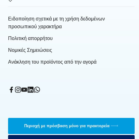
Κλιματιστικά με αντλία θερμότητας χωρίς εξωτερική
Ειδοποίηση σχετικά με τη χρήση δεδομένων
μονάδα
προσωπικού χαρακτήρα
Κλιματιστικά με αντλία θερμότητας τύπου split
Πολιτική απορρήτου
Αντλίες θερμότητας αέρα-νερού
Νομικές Σημειώσεις
Τερματικά εγκατάστασης
Ανάκληση του προϊόντος από την αγορά
Ελεγχόμενος μηχανικός αερισμός
Σύστημα BMS
Φορητά κλιματιστικά
Ψύκτες εξάτμισης
Αερόθερμα
Περιοχή με πρόσβαση μόνο για πρακτορεία
Θερμοπομποί