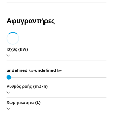
Αφυγραντήρες
Ισχύς (kW)
undefined
-
undefined
kw
kw
Ρυθμός ροής (m3/h)
Χωρητικότητα (L)
undefined
-
undefined
M3/H
M3/H