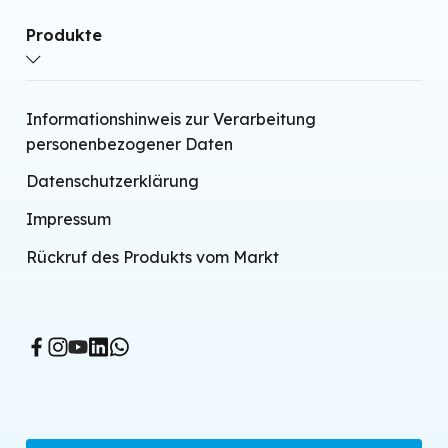
Produkte
Wärmepumpen-Klimaanlagen ohne externe
Informationshinweis zur Verarbeitung
Einheit
personenbezogener Daten
Split Wärmepumpen-Klimaanlagen
Datenschutzerklärung
Luft-Wasser-Wärmepumpen
Impressum
Endgeräte
Rückruf des Produkts vom Markt
Kontrollierte mechanische Belüftung
BMS-System
Tragbare Klimaanlagen
Verdampfungskühler
Heizlüfter