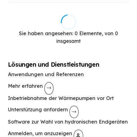
75
Eco-Funktion
75°C
Funktion „Wärmepumpe“
Farbtherapie
Sie haben angesehen:
0
Elemente, von
0
Ionisator
insgesamt
Integrierter Luftbefeuchter
Heißer Dampf
Lösungen und Dienstleistungen
Anwendungen und Referenzen
Diffusor für Essenzen
Mehr erfahren
Strahlungstechnik
Inbetriebnahme der Wärmepumpen vor Ort
Elektrischer Widerstand
Unterstützung anfordern
Schutz gegen Wasser
Schwingung
Software zur Wahl von hydronischen Endgeräten
Wandmontage
Anmelden, um anzuzeigen