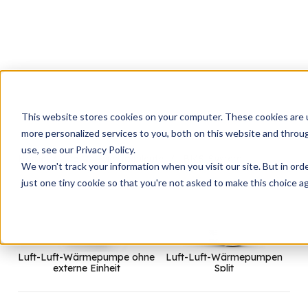
This website stores cookies on your computer. These cookies are 
more personalized services to you, both on this website and throu
use, see our Privacy Policy.
Home
De
Fuer fachleute
BMS-System
We won't track your information when you visit our site. But in ord
just one tiny cookie so that you're not asked to make this choice ag
Luft-Luft-Wärmepumpe ohne
Luft-Luft-Wärmepumpen
externe Einheit
Split
Lu