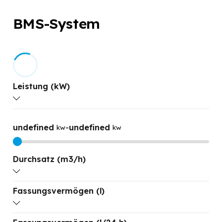
BMS-System
Leistung (kW)
undefined
-
undefined
kw
kw
Durchsatz (m3/h)
Fassungsvermögen (l)
undefined
-
undefined
M3/H
M3/H