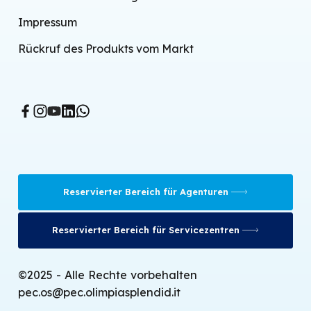
Luft-Wasser-Wärmepumpen
Impressum
Endgeräte
Rückruf des Produkts vom Markt
Kontrollierte mechanische Belüftung
BMS-System
Tragbare Klimaanlagen
Verdampfungskühler
Heizlüfter
Reservierter Bereich für Agenturen
Heizkonvektoren
Infrarotheizungen
Reservierter Bereich für Servicezentren
Ölradiatoren
©2025 - Alle Rechte vorbehalten
Gasöfen
pec.os@pec.olimpiasplendid.it
Entfeuchter